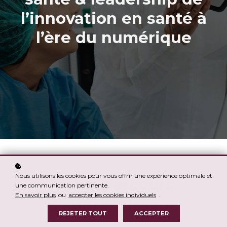
l’innovation en santé à
l’ère du numérique
Nous utilisons les cookies pour vous offrir une expérience optimale et
Votre parcours
une communication pertinente.
En savoir plus
ou
accepter les cookies individuels
.
d'apprentissage
REJETER TOUT
ACCEPTER